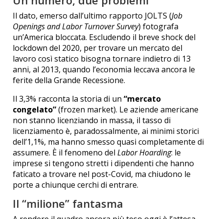
Il dato, emerso dall’ultimo rapporto JOLTS (
Job
Openings and Labor Turnover Survey
) fotografa
un’America bloccata. Escludendo il breve shock del
lockdown del 2020, per trovare un mercato del
lavoro così statico bisogna tornare indietro di 13
anni, al 2013, quando l’economia leccava ancora le
ferite della Grande Recessione.
Il 3,3% racconta la storia di un
“mercato
congelato”
(frozen market). Le aziende americane
non stanno licenziando in massa, il tasso di
licenziamento è, paradossalmente, ai minimi storici
dell’1,1%, ma hanno smesso quasi completamente di
assumere. È il fenomeno del
Labor Hoarding
: le
imprese si tengono stretti i dipendenti che hanno
faticato a trovare nel post-Covid, ma chiudono le
porte a chiunque cerchi di entrare.
Il “milione” fantasma
A rendere il quadro ancora più teso oggi è l’attesa