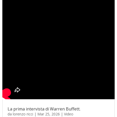
La prima intervista di Warren Buffett.
da
lorenzo ricci
|
Mar 25, 2026
|
Video