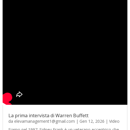
La prima intervista di Warren Buffett
da
elevamanagement1@gmail.com
|
Gen 12, 2026
|
Video
Siamo nel 1997. Sidney Frank è un veterano eccentrico che