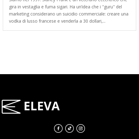
gira in vestaglia e fuma sigari. Ha un’idea che i "guru" del
marketing considerano un suicidio commerciale: creare una
vodka di lusso francese e venderla a 30 dollari,...