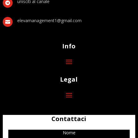
unisciti al canale

elevamanagement1@gmail.com

Info
Legal
Contattaci