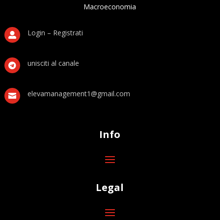
Macroeconomia
Login – Registrati

unisciti al canale

elevamanagement1@gmail.com

Info
Legal