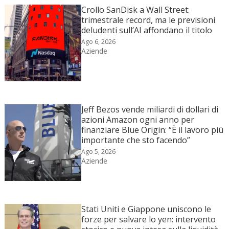
Crollo SanDisk a Wall Street:
trimestrale record, ma le previsioni
deludenti sull’AI affondano il titolo
Ago 6, 2026
Aziende
Jeff Bezos vende miliardi di dollari di
azioni Amazon ogni anno per
finanziare Blue Origin: “È il lavoro più
importante che sto facendo”
Ago 5, 2026
Aziende
Stati Uniti e Giappone uniscono le
forze per salvare lo yen: intervento