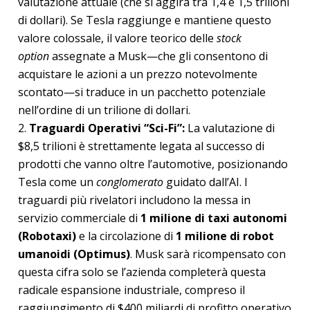
valutazione attuale (che si aggira tra 1,4 e 1,5 trilioni
di dollari). Se Tesla raggiunge e mantiene questo
valore colossale, il valore teorico delle
stock
option
assegnate a Musk—che gli consentono di
acquistare le azioni a un prezzo notevolmente
scontato—si traduce in un pacchetto potenziale
nell’ordine di un trilione di dollari.
Traguardi Operativi “Sci-Fi”:
La valutazione di
$8,5 trilioni è strettamente legata al successo di
prodotti che vanno oltre l’automotive, posizionando
Tesla come un
conglomerato
guidato dall’AI. I
traguardi più rivelatori includono la messa in
servizio commerciale di
1 milione di taxi autonomi
(Robotaxi)
e la circolazione di
1 milione di robot
umanoidi (Optimus)
. Musk sarà ricompensato con
questa cifra solo se l’azienda completerà questa
radicale espansione industriale, compreso il
raggiungimento di $400 miliardi di profitto operativo