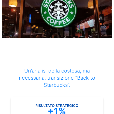
Un’analisi della costosa, ma
necessaria, transizione “Back to
Starbucks”.
RISULTATO STRATEGICO
+1%