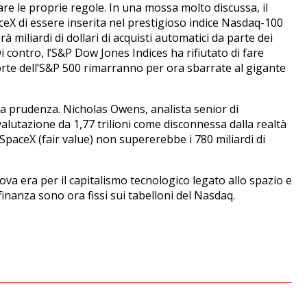
re le proprie regole. In una mossa molto discussa, il
eX di essere inserita nel prestigioso indice Nasdaq-100
 miliardi di dollari di acquisti automatici da parte dei
i contro, l’S&P Dow Jones Indices ha rifiutato di fare
porte dell’S&P 500 rimarranno per ora sbarrate al gigante
 alla prudenza. Nicholas Owens, analista senior di
alutazione da 1,77 trilioni come disconnessa dalla realtà
 di SpaceX (fair value) non supererebbe i 780 miliardi di
uova era per il capitalismo tecnologico legato allo spazio e
la finanza sono ora fissi sui tabelloni del Nasdaq.