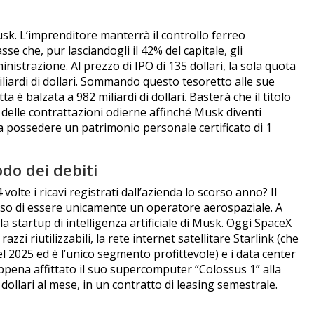
usk. L’imprenditore manterrà il controllo ferreo
se che, pur lasciandogli il 42% del capitale, gli
inistrazione. Al prezzo di IPO di 135 dollari, la sola quota
iliardi di dollari. Sommando questo tesoretto alle sue
ta è balzata a 982 miliardi di dollari. Basterà che il titolo
a delle contrattazioni odierne affinché Musk diventi
à a possedere un patrimonio personale certificato di 1
odo dei debiti
olte i ricavi registrati dall’azienda lo scorso anno? Il
sso di essere unicamente un operatore aerospaziale. A
la startup di intelligenza artificiale di Musk. Oggi SpaceX
azzi riutilizzabili, la rete internet satellitare Starlink (che
nel 2025 ed è l’unico segmento profittevole) e i data center
appena affittato il suo supercomputer “Colossus 1” alla
i dollari al mese, in un contratto di leasing semestrale.