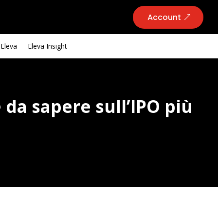
Account
 Eleva
Eleva Insight
è da sapere sull’IPO più