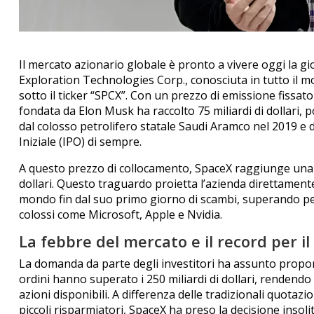
Il mercato azionario globale è pronto a vivere oggi la g
Exploration Technologies Corp., conosciuta in tutto il m
sotto il ticker “SPCX”. Con un prezzo di emissione fissato
fondata da Elon Musk ha raccolto 75 miliardi di dollari, p
dal colosso petrolifero statale Saudi Aramco nel 2019 e d
Iniziale (IPO) di sempre.
A questo prezzo di collocamento, SpaceX raggiunge una sba
dollari. Questo traguardo proietta l’azienda direttamente
mondo fin dal suo primo giorno di scambi, superando per 
colossi come Microsoft, Apple e Nvidia.
La febbre del mercato e il record per il 
La domanda da parte degli investitori ha assunto proporzio
ordini hanno superato i 250 miliardi di dollari, rendendo l
azioni disponibili. A differenza delle tradizionali quotaz
piccoli risparmiatori, SpaceX ha preso la decisione insolit