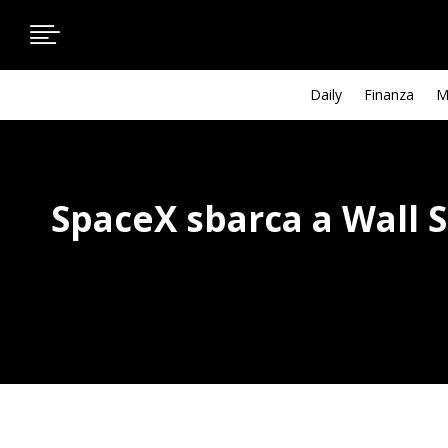

Daily
Finanza
M
SpaceX sbarca a Wall St