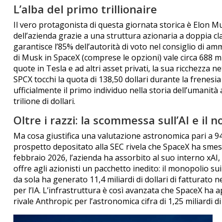
L’alba del primo trillionaire
Il vero protagonista di questa giornata storica è Elon M
dell’azienda grazie a una struttura azionaria a doppia clas
garantisce l’85% dell’autorità di voto nel consiglio di amm
di Musk in SpaceX (comprese le opzioni) vale circa 688 m
quote in Tesla e ad altri asset privati, la sua ricchezza net
SPCX tocchi la quota di 138,50 dollari durante la frenesi
ufficialmente il primo individuo nella storia dell’umanit
trilione di dollari.
Oltre i razzi: la scommessa sull’AI e il n
Ma cosa giustifica una valutazione astronomica pari a 94 v
prospetto depositato alla SEC rivela che SpaceX ha sme
febbraio 2026, l’azienda ha assorbito al suo interno xAI, 
offre agli azionisti un pacchetto inedito: il monopolio sui r
da sola ha generato 11,4 miliardi di dollari di fatturato 
per l’IA. L’infrastruttura è così avanzata che SpaceX ha 
rivale Anthropic per l’astronomica cifra di 1,25 miliardi d