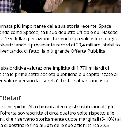
iornata più importante della sua storia recente. Space
ondo come SpaceX, fa il suo debutto ufficiale sul Nasdaq
 a 135 dollari per azione, l’azienda spaziale e tecnologica
olverizzando il precedente record di 29,4 miliardi stabilito
iventando, di fatto, la più grande Offerta Pubblica
lorditiva valutazione implicita di 1.770 miliardi di
 tra le prime sette società pubbliche più capitalizzate al
valore persino la “sorella” Tesla e affiancandosi a
“Retail”
ni epiche. Alla chiusura dei registri istituzionali, gli
’offerta sovrascritta di circa quattro volte rispetto alle
ioni, che riservano storicamente quote marginali (5-10%) ai
a di destinare fino al 30% delle sue azioni (circa 22,5