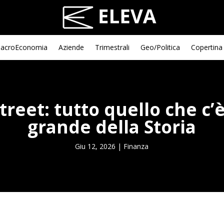
acroEconomia
Aziende
Trimestrali
Geo/Politica
Copertina
reet: tutto quello che c’
grande della Storia
Giu 12, 2026
|
Finanza