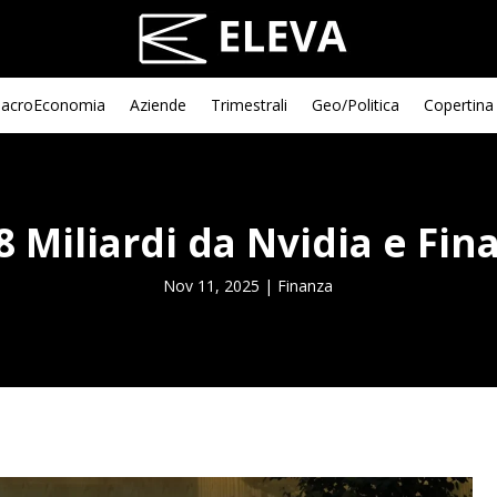
acroEconomia
Aziende
Trimestrali
Geo/Politica
Copertina
 Miliardi da Nvidia e Fin
Nov 11, 2025
|
Finanza