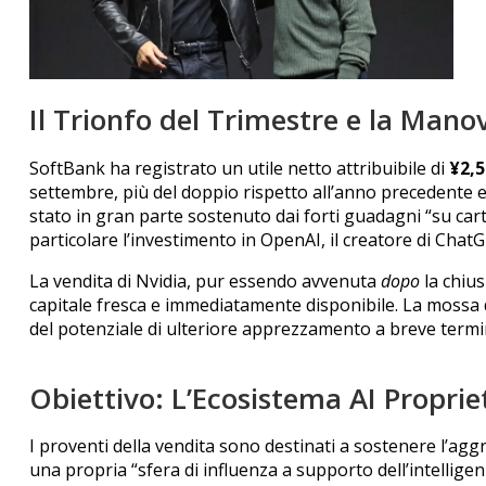
Il Trionfo del Trimestre e la Mano
SoftBank ha registrato un utile netto attribuibile di
¥2,5
settembre, più del doppio rispetto all’anno precedente e b
stato in gran parte sostenuto dai forti guadagni “su car
particolare l’investimento in OpenAI, il creatore di Chat
La vendita di Nvidia, pur essendo avvenuta
dopo
la chius
capitale fresca e immediatamente disponibile.
La mossa d
del potenziale di ulteriore apprezzamento a breve termine
Obiettivo: L’Ecosistema AI Proprie
I proventi della vendita sono destinati a sostenere l’agg
una propria “sfera di influenza a supporto dell’intelligenza