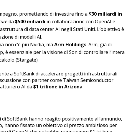
impegno, promettendo di investire fino a
$30 miliardi in
ture
da
$500 miliardi
in collaborazione con OpenAI e
struttura di data center AI negli Stati Uniti. L’obiettivo è
azione di modelli AI.
gia non c’è più Nvidia, ma
Arm Holdings
. Arm, già di
, è essenziale per la visione di Son di controllare l’intera
 calcolo (Stargate).
sente a SoftBank di accelerare progetti infrastrutturali
 la discussione con partner come Taiwan Semiconductor
atturiero AI da
$1 trilione in Arizona
.
oni di SoftBank hanno reagito positivamente all’annuncio,
io, hanno fissato un obiettivo di prezzo ambizioso per
ione di OpenAI che potrebbe raggiungere $1 trilione.