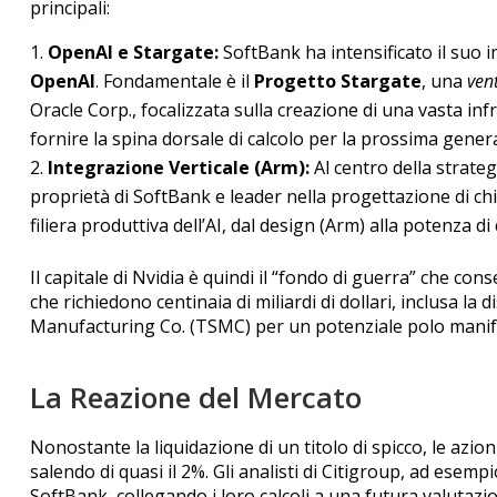
principali:
OpenAI e Stargate:
SoftBank ha intensificato il suo 
OpenAI
. Fondamentale è il
Progetto Stargate
, una
ven
Oracle Corp., focalizzata sulla creazione di una vasta infra
fornire la spina dorsale di calcolo per la prossima gener
Integrazione Verticale (Arm):
Al centro della strate
proprietà di SoftBank e leader nella progettazione di chip
filiera produttiva dell’AI, dal design (Arm) alla potenza di
Il capitale di Nvidia è quindi il “fondo di guerra” che con
che richiedono centinaia di miliardi di dollari, inclusa
Manufacturing Co. (TSMC) per un potenziale polo manif
La Reazione del Mercato
Nonostante la liquidazione di un titolo di spicco, le azi
salendo di quasi il 2%.
Gli analisti di Citigroup, ad esemp
SoftBank, collegando i loro calcoli a una futura valutaz