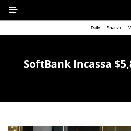

Daily
Finanza
M
SoftBank Incassa $5,8