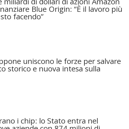
 miliardi di dollari di azioni Amazon
nanziare Blue Origin: “È il lavoro più
sto facendo”
appone uniscono le forze per salvare
to storico e nuova intesa sulla
ano i chip: lo Stato entra nel
ove aziende con 874 milioni di