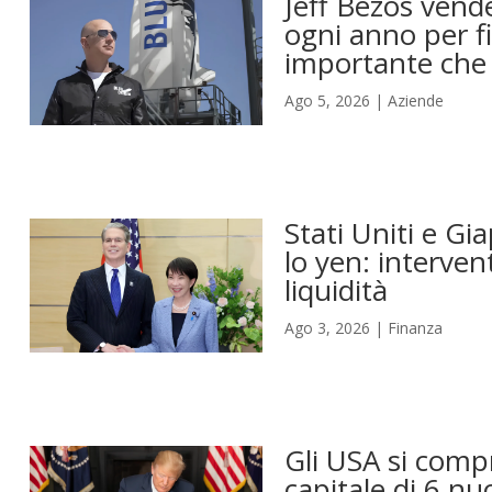
Jeff Bezos vende
ogni anno per fi
importante che 
Ago 5, 2026
|
Aziende
Stati Uniti e Gi
lo yen: interven
liquidità
Ago 3, 2026
|
Finanza
Gli USA si compr
capitale di 6 nu