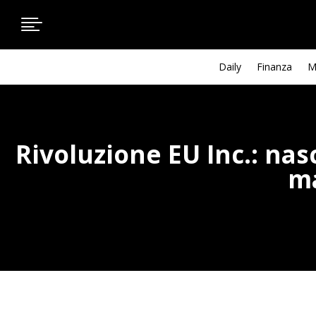

Daily
Finanza
M
Rivoluzione EU Inc.: nas
ma