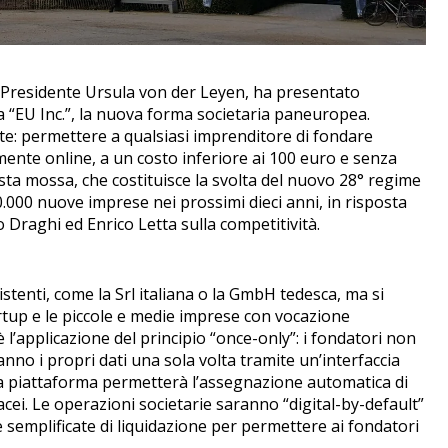
 Presidente Ursula von der Leyen, ha presentato
lla “EU Inc.”, la nuova forma societaria paneuropea.
te: permettere a qualsiasi imprenditore di fondare
ente online, a un costo inferiore ai 100 euro e senza
sta mossa, che costituisce la svolta del nuovo 28° regime
00.000 nuove imprese nei prossimi dieci anni, in risposta
o Draghi ed Enrico Letta sulla competitività.
istenti, come la Srl italiana o la GmbH tedesca, ma si
rtup e le piccole e medie imprese con vocazione
l’applicazione del principio “once-only”: i fondatori non
anno i propri dati una sola volta tramite un’interfaccia
 piattaforma permetterà l’assegnazione automatica di
acei.
Le operazioni societarie saranno “digital-by-default”
re semplificate di liquidazione per permettere ai fondatori