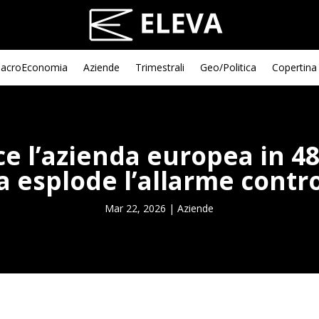
acroEconomia
Aziende
Trimestrali
Geo/Politica
Copertina
ce l’azienda europea in 4
 esplode l’allarme contro
Mar 22, 2026
|
Aziende