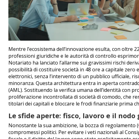
Mentre l’ecosistema dell’innovazione esulta, con oltre 22
professioni giuridiche e le autorità di controllo esprimono 
Notariato ha lanciato l’allarme sui gravissimi rischi deriva
possibilità di costituire società in 48 ore a capitale zero
elettronici, senza l’intervento di un pubblico ufficiale, ri
minoranza.
Questa architettura entra in aperta contradd
(AML).
Sostituendo la verifica umana dell’identità con p
proliferazione incontrollata di società di comodo, che re
titolari dei capitali e bloccare le frodi finanziarie prim
Le sfide aperte: fisco, lavoro e il nod
Nonostante la sua ambizione, la bozza di regolamento (C
compromessi politici. Per evitare i veti nazionali al Cons