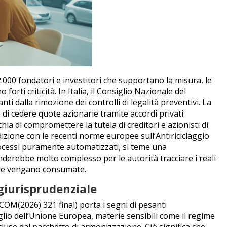
.000 fondatori e investitori che supportano la misura, le
forti criticità.
In Italia, il Consiglio Nazionale del
nti dalla rimozione dei controlli di legalità preventivi.
La
 e di cedere quote azionarie tramite accordi privati
schia di compromettere la tutela di creditori e azionisti di
izione con le recenti norme europee sull’Antiriciclaggio
rocessi puramente automatizzati, si teme una
nderebbe molto complesso per le autorità tracciare i reali
a che vengano consumate.
o giurisprudenziale
OM(2026) 321 final) porta i segni di pesanti
iglio dell’Unione Europea, materie sensibili come il regime