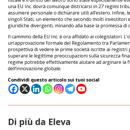
fiscale e il diritto del lavoro sono state esplicitamente 
una EU Inc. dovrà comunque districarsi in 27 regimi tributa
assumere personale o dichiarare utili all’estero.
Infine, l
singoli Stati, un elemento che secondo molti investitori e
giuridiche divergenti, minando alla base la promessa di ce
Il cammino della EU Inc. è ora affidato ai colegislatori.
un’approvazione formale del Regolamento tra Parlamento 
prospettiva di vedere le prime società iscritte ai registri
superare le legittime preoccupazioni sulla sicurezza fina
regime potrebbe effettivamente aiutare ad arginare la fug
dell’innovazione globale.
Condividi questo articolo sui tuoi social
Di più da Eleva