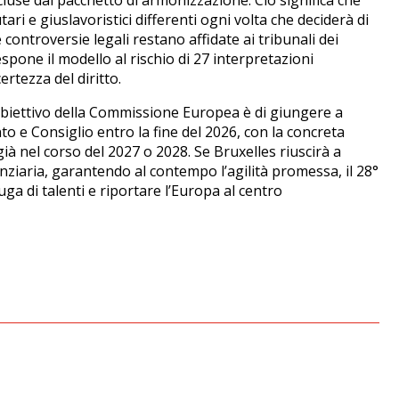
escluse dal pacchetto di armonizzazione.
Ciò significa che
ri e giuslavoristici differenti ogni volta che deciderà di
e controversie legali restano affidate ai tribunali dei
spone il modello al rischio di 27 interpretazioni
rtezza del diritto.
 L’obiettivo della Commissione Europea è di giungere a
e Consiglio entro la fine del 2026, con la concreta
 già nel corso del 2027 o 2028. Se Bruxelles riuscirà a
nziaria, garantendo al contempo l’agilità promessa, il 28°
a di talenti e riportare l’Europa al centro