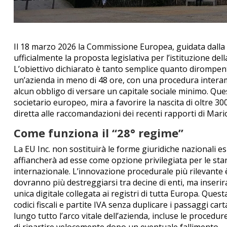
Il 18 marzo 2026 la Commissione Europea, guidata dalla
ufficialmente la proposta legislativa per l’istituzione de
L’obiettivo dichiarato è tanto semplice quanto dirompen
un’azienda in meno di 48 ore, con una procedura interam
alcun obbligo di versare un capitale sociale minimo. Que
societario europeo, mira a favorire la nascita di oltre 3
diretta alle raccomandazioni dei recenti rapporti di Mari
Come funziona il “28° regime”
La EU Inc. non sostituirà le forme giuridiche nazionali es
affiancherà ad esse come opzione privilegiata per le sta
internazionale.
L’innovazione procedurale più rilevante è 
dovranno più destreggiarsi tra decine di enti, ma inserir
unica digitale collegata ai registri di tutta Europa.
Questa
codici fiscali e partite IVA senza duplicare i passaggi cart
lungo tutto l’arco vitale dell’azienda, incluse le procedu
di ripartire velocemente dopo un eventuale fallimento.