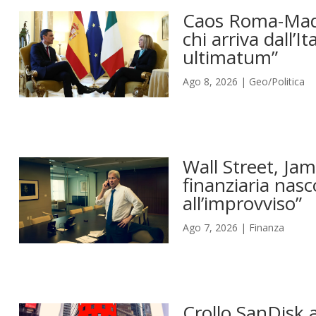
Caos Roma-Madri
chi arriva dall’I
ultimatum”
Ago 8, 2026
|
Geo/Politica
Wall Street, Jam
finanziaria nasc
all’improvviso”
Ago 7, 2026
|
Finanza
Crollo SanDisk a