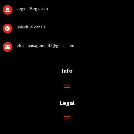
Login – Registrati

unisciti al canale

elevamanagement1@gmail.com

Info
Legal