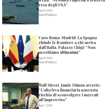
resa degli USA”
Ago 9, 2026
Geo/Politica
Caos Roma-Madrid: La Spagna
chiude le frontiere a chi arriva
dall’Italia. Palazzo Chigi: “Non
accettiamo ultimatum”
Ago 8, 2026
Geo/Politica
Wall Street, Jamie Dimon avverte:
“L’alta leva finanziaria nascosta
rischia di sconvolgere i mercati
all’improvviso”
Ago 7, 2026