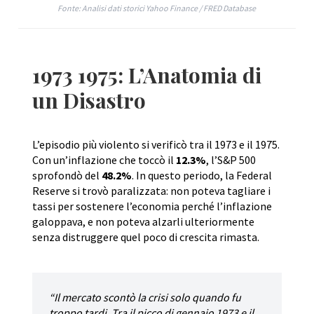
Fonte: Analisi dati storici Yahoo Finance / FRED Database
1973 1975: L’Anatomia di
un Disastro
L’episodio più violento si verificò tra il 1973 e il 1975.
Con un’inflazione che toccò il
12.3%
, l’S&P 500
sprofondò del
48.2%
. In questo periodo, la Federal
Reserve si trovò paralizzata: non poteva tagliare i
tassi per sostenere l’economia perché l’inflazione
galoppava, e non poteva alzarli ulteriormente
senza distruggere quel poco di crescita rimasta.
“Il mercato scontò la crisi solo quando fu
troppo tardi. Tra il picco di gennaio 1973 e il