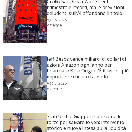
Crollo SanDisk a Wall Street:
trimestrale record, ma le previsioni
deludenti sull’AI affondano il titolo
Ago 6, 2026
Aziende
Jeff Bezos vende miliardi di dollari di
azioni Amazon ogni anno per
finanziare Blue Origin: “È il lavoro più
importante che sto facendo”
Ago 5, 2026
Aziende
Stati Uniti e Giappone uniscono le
forze per salvare lo yen: intervento
storico e nuova intesa sulla liquidità