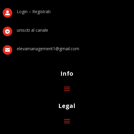
Login – Registrati

unisciti al canale

elevamanagement1@gmail.com

Info
Legal