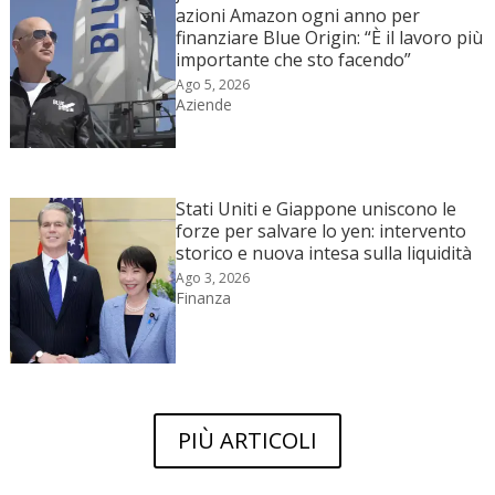
azioni Amazon ogni anno per
finanziare Blue Origin: “È il lavoro più
importante che sto facendo”
Ago 5, 2026
Aziende
Stati Uniti e Giappone uniscono le
forze per salvare lo yen: intervento
storico e nuova intesa sulla liquidità
Ago 3, 2026
Finanza
PIÙ ARTICOLI