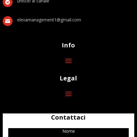
unisciti al canale

elevamanagement1@gmail.com

Info
Legal
Contattaci