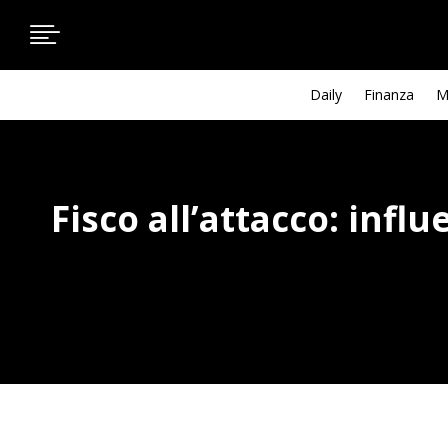

Daily
Finanza
M
Fisco all’attacco: infl