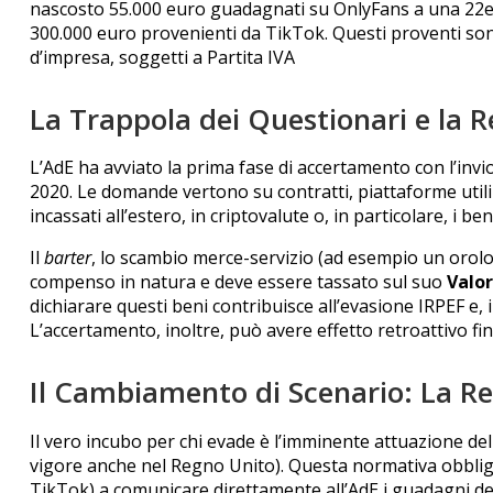
nascosto 55.000 euro guadagnati su OnlyFans a una 22enn
300.000 euro provenienti da TikTok. Questi proventi son
d’impresa, soggetti a Partita IVA
La Trappola dei Questionari e la R
L’AdE ha avviato la prima fase di accertamento con l’invio
2020. Le domande vertono su contratti, piattaforme utiliz
incassati all’estero, in criptovalute o, in particolare, i 
Il
barter
, lo scambio merce-servizio (ad esempio un orolo
compenso in natura e deve essere tassato sul suo
Valo
dichiarare questi beni contribuisce all’evasione IRPEF e, i
L’accertamento, inoltre, può avere effetto retroattivo fin
Il Cambiamento di Scenario: La R
Il vero incubo per chi evade è l’imminente attuazione de
vigore anche nel Regno Unito). Questa normativa obblig
TikTok) a comunicare direttamente all’AdE i guadagni deg