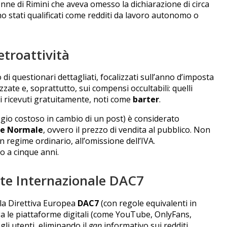
e di Rimini che aveva omesso la dichiarazione di circa
o stati qualificati come redditi da lavoro autonomo o
etroattività
 di questionari dettagliati, focalizzati sull’anno d’imposta
zate e, soprattutto, sui compensi occultabili: quelli
beni ricevuti gratuitamente, noti come
barter
.
gio costoso in cambio di un post) è considerato
re Normale
, ovvero il prezzo di vendita al pubblico. Non
n regime ordinario, all’omissione dell’IVA.
o a cinque anni.
ete Internazionale DAC7
lla Direttiva Europea
DAC7
(con regole equivalenti in
a le piattaforme digitali (come YouTube, OnlyFans,
li utenti, eliminando il
gap
informativo sui redditi