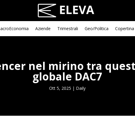
acroEconomia
Aziende
Trimestrali
Geo/Politica
Copertina
uencer nel mirino tra quest
globale DAC7
Ott 5, 2025
|
Daily