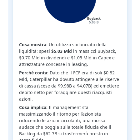
Cosa mostra:
Un utilizzo sbilanciato della
liquidità: spesi
$5.03 Mld
in massicci Buyback,
$0.70 Mld in dividendi e $1.05 Mld in Capex e
attrezzature concesse in leasing.
Perché conta:
Dato che il FCF era di soli $0.82
Mld, Caterpillar ha dovuto attingere alle riserve
di cassa (scese da $9.98B a $4.07B) ed emettere
debito netto per foraggiare questi riacquisti
azioni.
Cosa implica:
Il management sta
massimizzando il ritorno per l’azionista
riducendo le azioni circolanti, una mossa
audace che poggia sulla totale fiducia che il
Backlog da $62.7B si trasformerà presto in