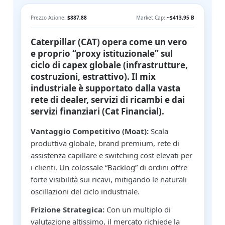
Prezzo Azione:
$887,88
Market Cap:
~$413,95 B
Caterpillar (CAT) opera come un vero
e proprio “proxy istituzionale” sul
ciclo di capex globale (infrastrutture,
costruzioni, estrattivo). Il mix
industriale è supportato dalla vasta
rete di dealer, servizi di ricambi e dai
servizi finanziari (Cat Financial).
Vantaggio Competitivo (Moat):
Scala
produttiva globale, brand premium, rete di
assistenza capillare e switching cost elevati per
i clienti. Un colossale “Backlog” di ordini offre
forte visibilità sui ricavi, mitigando le naturali
oscillazioni del ciclo industriale.
Frizione Strategica:
Con un multiplo di
valutazione altissimo, il mercato richiede la