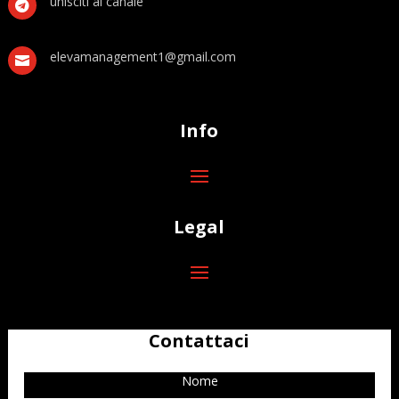
unisciti al canale

elevamanagement1@gmail.com

Info
Legal
Contattaci