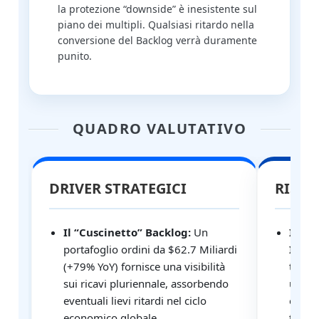
la protezione “downside” è inesistente sul
piano dei multipli. Qualsiasi ritardo nella
conversione del Backlog verrà duramente
punito.
QUADRO VALUTATIVO
DRIVER STRATEGICI
RISCH
Il “Cuscinetto” Backlog:
Un
Il Di
portafoglio ordini da $62.7 Miliardi
Indus
(+79% YoY) fornisce una visibilità
totale
sui ricavi pluriennale, assorbendo
un aum
eventuali lievi ritardi nel ciclo
e dell
economico globale.
tenden