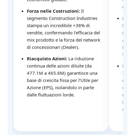
giù il
Forza nelle Costruzioni:
Il
segmento Construction Industries
Risch
stampa un incredibile +38% di
Finan
vendite, confermando l’efficacia del
retto 
mix prodotto e la forza del network
alti e
di concessionari (Dealer).
insolv
finan
Riacquisto Azioni:
La riduzione
continua delle azioni diluite (da
Mean 
477.1M a 465.8M) garantisce una
In ass
base di crescita fissa per l’Utile per
merca
Azione (EPS), isolandolo in parte
dalla
dalle fluttuazioni lorde.
ritmo 
incapp
macro