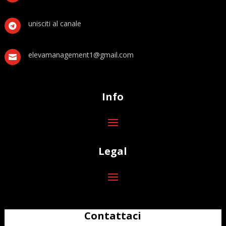
unisciti al canale

elevamanagement1@gmail.com

Info
Legal
Contattaci