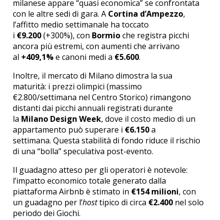
milanese appare “quasi economica” se confrontata
con le altre sedi di gara.
A
Cortina d’Ampezzo
,
l’affitto medio settimanale ha toccato
i
€9.200
(+300%), con
Bormio
che registra picchi
ancora più estremi, con aumenti che arrivano
al
+409,1%
e canoni medi a
€5.600
.
Inoltre, il mercato di Milano dimostra la sua
maturità: i prezzi olimpici (massimo
€2.800/settimana nel Centro Storico) rimangono
distanti dai picchi annuali registrati durante
la
Milano Design Week
, dove il costo medio di un
appartamento può superare i
€6.150
a
settimana.
Questa stabilità di fondo riduce il rischio
di una “bolla” speculativa post-evento.
Il guadagno atteso per gli operatori è notevole:
l’impatto economico totale generato dalla
piattaforma Airbnb è stimato in
€154 milioni
, con
un guadagno per l’
host
tipico di circa
€2.400
nel solo
periodo dei Giochi.