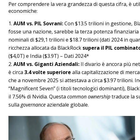
Per comprendere la vera grandezza di questa cifra, è util
economiche:
AUM vs. PIL Sovrani:
Con $13.5 trilioni in gestione, 
fosse una nazione, sarebbe la terza potenza finanziaria glo
nominali di $29,1 trilioni e $18.7 trilioni (dati 2024 in 
ricchezza allocata da BlackRock
supera il PIL combinat
($4,0T) e India ($3.9T) – Dati 2024*
AUM vs. Giganti Aziendali:
Il divario è ancora più ne
è circa
3.4 volte superiore
alla capitalizzazione di merc
che a novembre 2025 si attestava a circa $3.97 trilioni. I
“Magnificent Seven” (i titoli tecnologici dominanti), Blac
il 7.56% di Nvidia. Questa
common ownership
traduce la s
sulla
governance
aziendale globale.