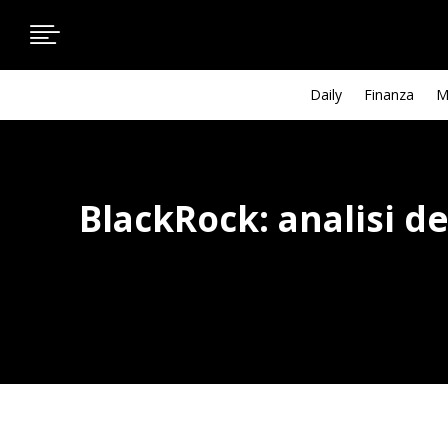

Daily
Finanza
M
BlackRock: analisi de