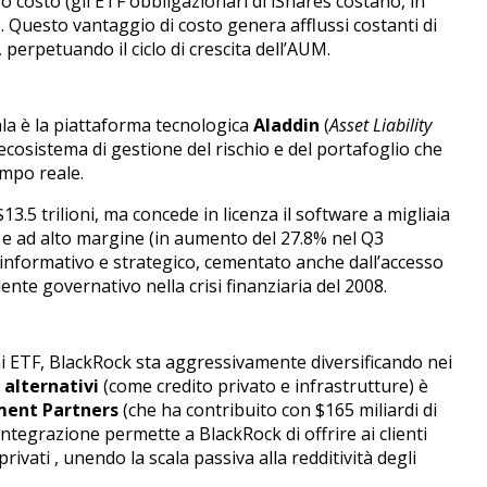
o costo (gli ETF obbligazionari di iShares costano, in
.
Questo vantaggio di costo genera afflussi costanti di
a, perpetuando il ciclo di crescita dell’AUM.
la è la piattaforma tecnologica
Aladdin
(
Asset Liability
 ecosistema di gestione del rischio e del portafoglio che
empo reale.
3.5 trilioni, ma concede in licenza il software a migliaia
li e ad alto margine (in aumento del 27.8% nel Q3
formativo e strategico, cementato anche dall’accesso
lente governativo nella crisi finanziaria del 2008.
ini ETF, BlackRock sta aggressivamente diversificando nei
 alternativi
(come credito privato e infrastrutture) è
ment Partners
(che ha contribuito con $165 miliardi di
ntegrazione permette a BlackRock di offrire ai clienti
 privati
, unendo la scala passiva alla redditività degli