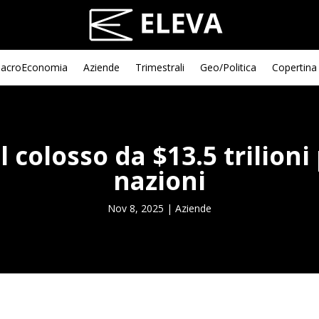
acroEconomia
Aziende
Trimestrali
Geo/Politica
Copertina
l colosso da $13.5 trilioni
nazioni
Nov 8, 2025
|
Aziende