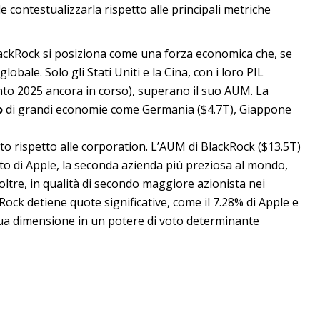
e contestualizzarla rispetto alle principali metriche
BlackRock si posiziona come una forza economica che, se
bale. Solo gli Stati Uniti e la Cina, con i loro PIL
quanto 2025 ancora in corso), superano il suo AUM. La
o
di grandi economie come Germania ($4.7T), Giappone
tto rispetto alle corporation. L’AUM di BlackRock ($13.5T)
ato di Apple, la seconda azienda più preziosa al mondo,
noltre, in qualità di secondo maggiore azionista nei
kRock detiene quote significative, come il 7.28% di Apple e
ua dimensione in un potere di voto determinante