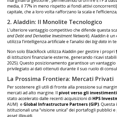
marginali di gestione
, permettendo di offrire ETF a bass
media, il 77% in meno rispetto ai fondi attivi concorrenti)
capitale, che a loro volta rafforzano la scala e l’efficienz
2. Aladdin: Il Monolite Tecnologico
L’ulteriore vantaggio competitivo che difende questa sca
and Debt and Derivative Investment Network
). Aladdin è un
utilizza l’intelligenza artificiale e l’analisi dei
big data
in t
Non solo BlackRock utilizza Aladdin per gestire i propri $1
di istituzioni finanziarie esterne, generando ricavi stabi
2025).
Questo posizionamento garantisce un vantaggio in
privilegiato ai dati ottenuti durante il suo ruolo di consu
La Prossima Frontiera: Mercati Privati
Per sostenere gli utili di fronte alla pressione sui marg
mercati ad alto margine. Il
pivot verso gli investimenti
stato accelerato dalle recenti acquisizioni di
HPS Invest
AUM)
e
Global Infrastructure Partners (GIP)
.
Questa i
istituzionali una “visione unica” dei portafogli pubblici e
asset illiquidi.