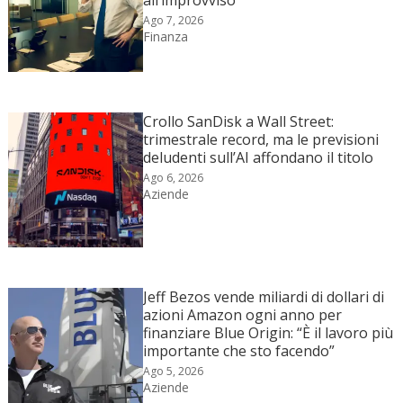
Ago 7, 2026
Finanza
Crollo SanDisk a Wall Street:
trimestrale record, ma le previsioni
deludenti sull’AI affondano il titolo
Ago 6, 2026
Aziende
Jeff Bezos vende miliardi di dollari di
azioni Amazon ogni anno per
finanziare Blue Origin: “È il lavoro più
importante che sto facendo”
Ago 5, 2026
Aziende