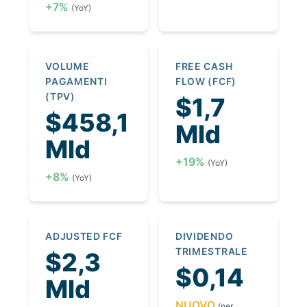
+7%
(YoY)
VOLUME
FREE CASH
PAGAMENTI
FLOW (FCF)
(TPV)
$1,7
$458,1
Mld
Mld
+19%
(YoY)
+8%
(YoY)
ADJUSTED FCF
DIVIDENDO
TRIMESTRALE
$2,3
$0,14
Mld
NUOVO
(per