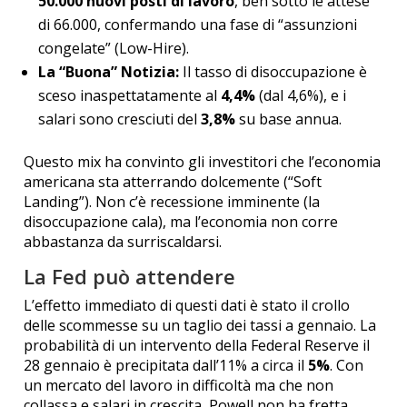
50.000 nuovi posti di lavoro
, ben sotto le attese
di 66.000, confermando una fase di “assunzioni
congelate” (Low-Hire).
La “Buona” Notizia:
Il tasso di disoccupazione è
sceso inaspettatamente al
4,4%
(dal 4,6%), e i
salari sono cresciuti del
3,8%
su base annua.
Questo mix ha convinto gli investitori che l’economia
americana sta atterrando dolcemente (“Soft
Landing”). Non c’è recessione imminente (la
disoccupazione cala), ma l’economia non corre
abbastanza da surriscaldarsi.
La Fed può attendere
L’effetto immediato di questi dati è stato il crollo
delle scommesse su un taglio dei tassi a gennaio. La
probabilità di un intervento della Federal Reserve il
28 gennaio è precipitata dall’11% a circa il
5%
. Con
un mercato del lavoro in difficoltà ma che non
collassa e salari in crescita, Powell non ha fretta.