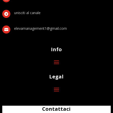
unisciti al canale

elevamanagement1@gmail.com

Info
Legal
Contattaci